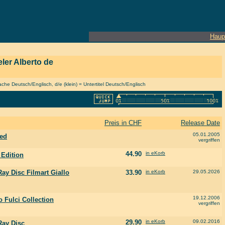
Haup
eler Alberto de
he Deutsch/Englisch, d/e (klein) = Untertitel Deutsch/Englisch
Preis in CHF
Release Date
05.01.2005
ted
vergriffen
44.90
in eKorb
 Edition
ay Disc Filmart Giallo
33.90
in eKorb
29.05.2026
19.12.2006
 Fulci Collection
vergriffen
29.90
in eKorb
09.02.2016
Ray Disc