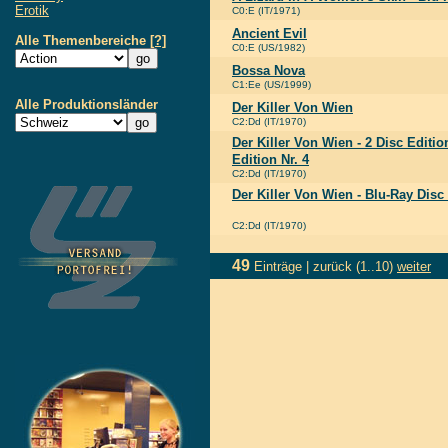
Erotik
C0:E (IT/1971)
Ancient Evil
Alle Themenbereiche
[?]
C0:E (US/1982)
Bossa Nova
C1:Ee (US/1999)
Alle Produktionsländer
Der Killer Von Wien
C2:Dd (IT/1970)
Der Killer Von Wien - 2 Disc Edition
Edition Nr. 4
C2:Dd (IT/1970)
Der Killer Von Wien - Blu-Ray Disc 
C2:Dd (IT/1970)
49
Einträge |
zurück
(1..10)
weiter