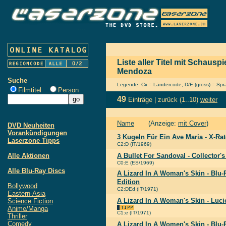
Liste aller Titel mit Schauspi
Mendoza
Suche
Legende: Cx = Ländercode, D/E (gross) = Sprac
Filmtitel
Person
49
Einträge |
zurück
(1..10)
weiter
Name
(Anzeige:
mit Cover
)
DVD Neuheiten
Vorankündigungen
3 Kugeln Für Ein Ave Maria - X-Ra
Laserzone Tipps
C2:D (IT/1969)
Alle Aktionen
A Bullet For Sandoval - Collector's
C0:E (ES/1969)
Alle Blu-Ray Discs
A Lizard In A Woman's Skin - Blu-R
Edition
Bollywood
C2:DEd (IT/1971)
Eastern-Asia
A Lizard In A Woman's Skin - Lucio
Science Fiction
Anime/Manga
C1:e (IT/1971)
Thriller
Comedy
A Lizard In A Women's Skin - Blu-