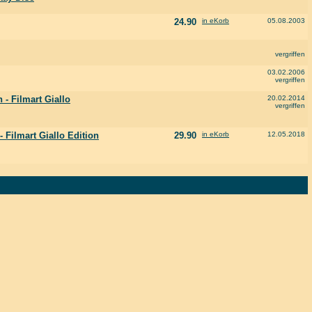
24.90
in eKorb
05.08.2003
vergriffen
03.02.2006
vergriffen
 - Filmart Giallo
20.02.2014
vergriffen
- Filmart Giallo Edition
29.90
in eKorb
12.05.2018