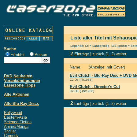
Liste aller Titel mit Schausp
Legende: Cx = Ländercode, D/E (gross) = Sprach
Suche
2
Einträge |
zurück
(1..2)
weiter
Filmtitel
Person
Name
(Anzeige:
mit Cover
)
Evil Clutch - Blu-Ray Disc + DVD 
DVD Neuheiten
C2:Dd (IT/1988)
Vorankündigungen
Laserzone Tipps
Evil Clutch - Director's Cut
C2:DE (US/1988)
Alle Aktionen
2
Alle Blu-Ray Discs
Einträge |
zurück
(1..2)
weiter
Bollywood
Eastern-Asia
Science Fiction
Anime/Manga
Thriller
Comedy