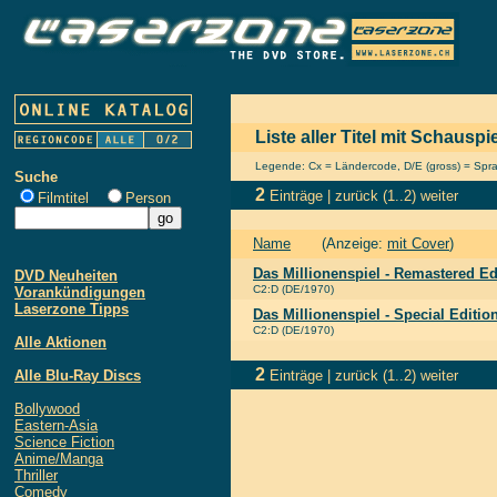
Liste aller Titel mit Schausp
Legende: Cx = Ländercode, D/E (gross) = Sprach
Suche
2
Einträge |
zurück
(1..2)
weiter
Filmtitel
Person
Name
(Anzeige:
mit Cover
)
Das Millionenspiel - Remastered Ed
DVD Neuheiten
C2:D (DE/1970)
Vorankündigungen
Laserzone Tipps
Das Millionenspiel - Special Editi
C2:D (DE/1970)
Alle Aktionen
2
Alle Blu-Ray Discs
Einträge |
zurück
(1..2)
weiter
Bollywood
Eastern-Asia
Science Fiction
Anime/Manga
Thriller
Comedy