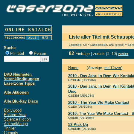
Liste aller Titel mit Schausp
Legende: Cx = Ländercode, D/E (gross) = Sprach
Suche
82
Filmtitel
Person
Einträge |
zurück
(1..10)
weiter
Name
(Anzeige:
mit Cover
)
DVD Neuheiten
2010 - Das Jahr, In Dem Wir Konta
Vorankündigungen
C2:DEde (US/1984)
Laserzone Tipps
2010 - Das Jahr, In Dem Wir Konta
Disc
Alle Aktionen
C2:DEd (US/1984)
Alle Blu-Ray Discs
2010 - The Year We Make Contact
C1:Ee (US/1984)
Bollywood
2010: The Year We Make Contact - B
Eastern-Asia
C0:Ede (US/1984)
Science Fiction
Anime/Manga
52 Pick-Up
Thriller
C2:DEde (US/1986)
Comedy