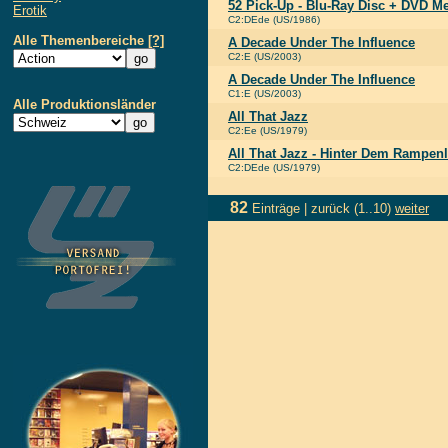
52 Pick-Up - Blu-Ray Disc + DVD M
Erotik
C2:DEde (US/1986)
Alle Themenbereiche
[?]
A Decade Under The Influence
C2:E (US/2003)
A Decade Under The Influence
C1:E (US/2003)
Alle Produktionsländer
All That Jazz
C2:Ee (US/1979)
All That Jazz - Hinter Dem Rampenl
C2:DEde (US/1979)
82
Einträge |
zurück
(1..10)
weiter