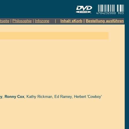
tseite
|
Philosophie
|
Infozone
|
Inhalt eKorb
|
Bestellung ausführen
ey
,
Ronny Cox
,
Kathy Rickman
,
Ed Ramey
,
Herbert 'Cowboy'