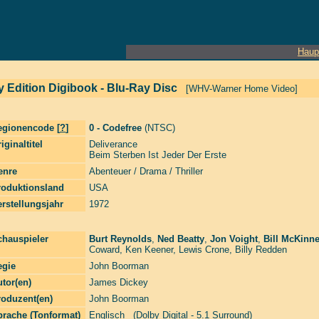
Haup
y Edition Digibook - Blu-Ray Disc
[WHV-Warner Home Video]
egionencode [
?
]
0 - Codefree
(NTSC)
iginaltitel
Deliverance
Beim Sterben Ist Jeder Der Erste
enre
Abenteuer / Drama / Thriller
roduktionsland
USA
rstellungsjahr
1972
chauspieler
Burt Reynolds
,
Ned Beatty
,
Jon Voight
,
Bill McKinn
Coward
,
Ken Keener
,
Lewis Crone
,
Billy Redden
egie
John Boorman
tor(en)
James Dickey
roduzent(en)
John Boorman
prache (Tonformat)
Englisch (Dolby Digital - 5.1 Surround)