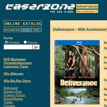
Deliverance - 40th Anniversar
Suche
Filmtitel
Person
R
Or
G
DVD Neuheiten
Vorankündigungen
P
Laserzone Tipps
He
Alle Aktionen
S
Alle Blu-Ray Discs
Bollywood
R
Eastern-Asia
Au
Science Fiction
Anime/Manga
P
Thriller
S
Comedy