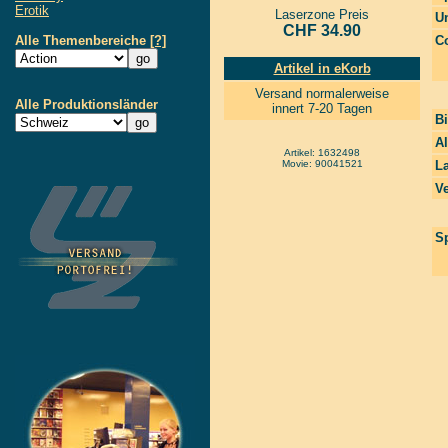
Erotik
Laserzone Preis
Un
CHF 34.90
Alle Themenbereiche
[?]
Co
Artikel in eKorb
Versand normalerweise
Alle Produktionsländer
innert 7-20 Tagen
Bi
A
Artikel: 1632498
Movie: 90041521
La
Ve
Sp