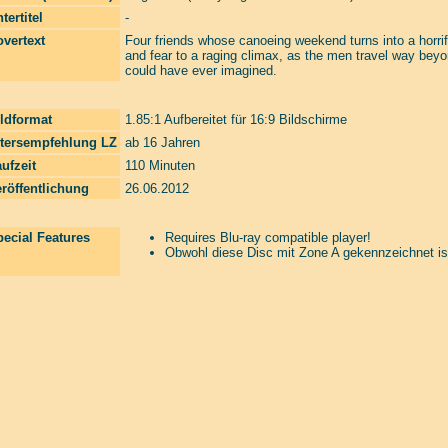
tertitel
-
vertext
Four friends whose canoeing weekend turns into a horrify
and fear to a raging climax, as the men travel way beyo
could have ever imagined.
ldformat
1.85:1 Aufbereitet für 16:9 Bildschirme
ltersempfehlung LZ
ab 16 Jahren
ufzeit
110 Minuten
röffentlichung
26.06.2012
ecial Features
Requires Blu-ray compatible player!
Obwohl diese Disc mit Zone A gekennzeichnet is
Laserzone Online Shop. The Filmfreaks That Care. Enter