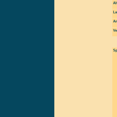
Al
La
An
Ve
Sp