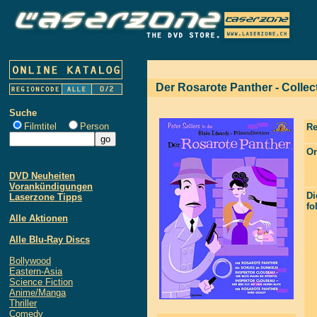
Der Rosarote Panther - Colle
Suche
Filmtitel
Person
Re
Or
DVD Neuheiten
Vorankündigungen
Di
Laserzone Tipps
fo
Alle Aktionen
Alle Blu-Ray Discs
Bollywood
Eastern-Asia
Science Fiction
Anime/Manga
Thriller
Comedy