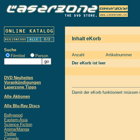
Inhalt eKorb
Suche
Anzahl
Artikelnummer
Filmtitel
Person
Der eKorb ist leer
DVD Neuheiten
Vorankündigungen
Laserzone Tipps
Damit der eKorb funktioniert müssen
Alle Aktionen
Alle Blu-Ray Discs
Bollywood
Eastern-Asia
Science Fiction
Anime/Manga
Thriller
Comedy