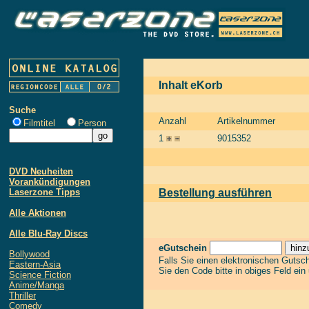
Inhalt eKorb
Suche
Anzahl
Artikelnummer
Filmtitel
Person
1
9015352
DVD Neuheiten
Vorankündigungen
Laserzone Tipps
Bestellung ausführen
Alle Aktionen
Alle Blu-Ray Discs
eGutschein
Bollywood
Falls Sie einen elektronischen Gutsc
Eastern-Asia
Sie den Code bitte in obiges Feld ein
Science Fiction
Anime/Manga
Thriller
Comedy