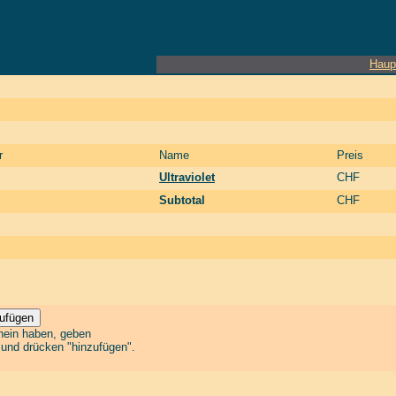
Haup
r
Name
Preis
Ultraviolet
CHF
Subtotal
CHF
chein haben, geben
n und drücken "hinzufügen".