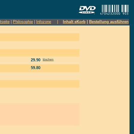
tseite
|
Philosophie
|
Infozone
|
Inhalt eKorb
|
Bestellung ausführen
29.90
löschen
59.80