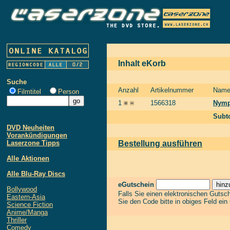
Inhalt eKorb
Suche
Anzahl
Artikelnummer
Nam
Filmtitel
Person
1
1566318
Nymph
Subto
DVD Neuheiten
Vorankündigungen
Laserzone Tipps
Bestellung ausführen
Alle Aktionen
Alle Blu-Ray Discs
eGutschein
Bollywood
Falls Sie einen elektronischen Gutsc
Eastern-Asia
Sie den Code bitte in obiges Feld ein
Science Fiction
Anime/Manga
Thriller
Comedy