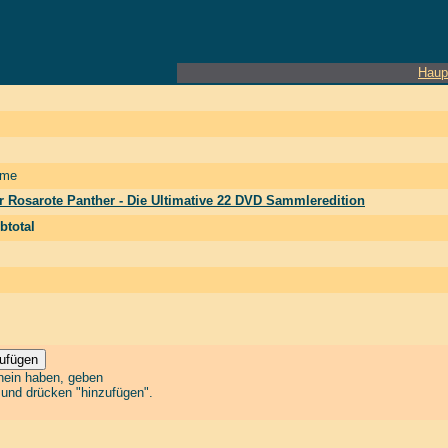
Haup
me
r Rosarote Panther - Die Ultimative 22 DVD Sammleredition
btotal
chein haben, geben
n und drücken "hinzufügen".