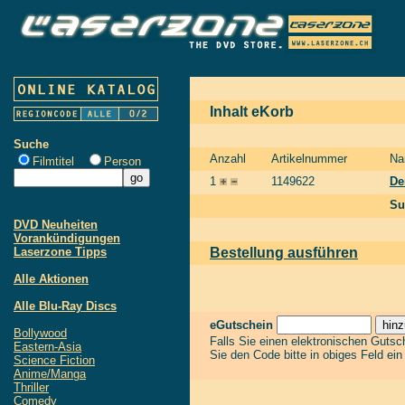
Inhalt eKorb
Suche
Anzahl
Artikelnummer
Na
Filmtitel
Person
1
1149622
De
Su
DVD Neuheiten
Vorankündigungen
Laserzone Tipps
Bestellung ausführen
Alle Aktionen
Alle Blu-Ray Discs
eGutschein
Bollywood
Falls Sie einen elektronischen Guts
Eastern-Asia
Sie den Code bitte in obiges Feld ei
Science Fiction
Anime/Manga
Thriller
Comedy